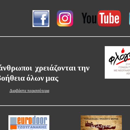
άνθρωποι  χρειάζονται την 
βοήθεια όλων μας  
Διαβάστε περισσότερα