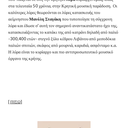
στα τελευταία 50 χρόνια, στην Κρητική μουσική παράδοση.  Οι 
καλύτερες λύρες θεωρούνται οι λύρες κατασκευής του 
αείμνηστου 
Μανόλη Σταγάκη
 που τυποποίησε τη σύγχρονη 
λύρα και έδωσε σ' αυτή τον σημερινό αναντικατάστατο ήχο της, 
κατασκευάζοντας το καπάκι της από κατράνι δηλαδή από παλιό 
-300,400 ετών- στεγνό ξύλο κέδρου Λιβάνου από μεσοδόκια 
παλιών σπιτιών, σκάφος από μουρνιά, καρυδιά, ασφένταμο κ.α. 
Η λύρα είναι το κυρίαρχο και πιο αντιπροσωπευτικό μουσικό 
όργανο της κρήτης. 
[ ΠΙΣΩ]