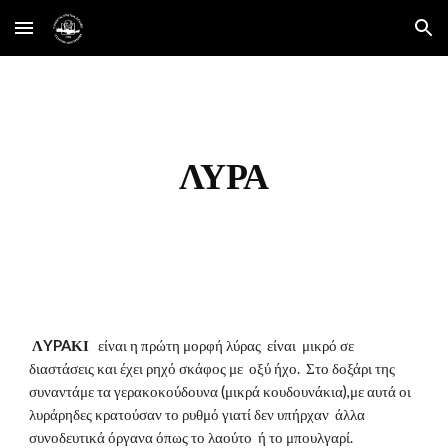
Skip to main content
Skip to navigation
ΛΥΡΑ
 ΛYPAΚΙ  
 είναι η πρώτη μορφή λύρας  είναι  μικρό σε 
διαστάσεις και έχει ρηχό σκάφος με  οξύ ήχο.  Στο δοξάρι της 
συναντάμε τα γερακοκούδουνα (μικρά κουδουνάκια),με αυτά οι 
λυράρηδες κρατούσαν το ρυθμό γιατί δεν υπήρχαν  άλλα 
συνοδευτικά όργανα όπως το λαούτο  ή το μπουλγαρί.