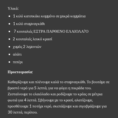
Υλικά: 
1 κιλό κατσικάκι κοµµένο σε µικρά κοµµάτια
1 κιλό σταµναγκάθι
 7 κουταλιές ΕΞΤΡΑ ΠΑΡΘΕΝΟ ΕΛΑΙΟΛΑ?Ο
2 κουταλιές λευκό κρασί
χυµός 2 λεµονιών
αλάτι
πιπέρι
Προετοιμασία:
Καθαρίζουµε και πλένουµε καλά το σταµναγκάθι. Το βουτάµε σε 
βραστό νερό για 5 λεπτά, για να φύγει η πικράδα του. 
Ζεσταίνουµε το ελαιόλαδο και ροδίζουµε το κρέας σε µέτρια 
φωτιά για 4 λεπτά. Σβήνουµε µε το κρασί, αλατίζουµε, 
προσθέτουµε 1 ποτήρι νερό, σκεπάζουµε και σιγοβράζουµε για 
30 λεπτά, περίπου.