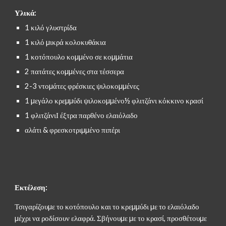
Υλικά:
1 κιλό γλυστρίδα
1 κιλό µικρά κολοκυθάκια
1 κοτόπουλο κοµµένο σε κοµµάτια
2 πατάτες κοµµένες στα τέσσερα
2-3 ντοµάτες φρέσκιες ψιλοκοµµένες
1 µεγάλο κρεµµύδι ψιλοκοµµένο½ φλιτζάνι κόκκινο κρασί
1 φλιτζάνιΙ έξτρα παρθένο ελαιόλαδο
αλάτι & φρεσκοτριµµένο πιπέρι
Εκτέλεση:
Τσιγαρίζουµε το κοτόπουλο και το κρεµµύδι µε το ελαιόλαδο 
µέχρι να ροδίσουν ελαφρά. Σβήνουµε µε το κρασί, προσθέτουµε 