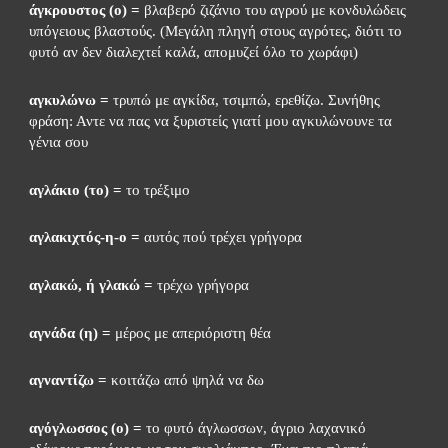
άγκρουστος (ο) =
 βλαβερό ζιζάνιο του αγρού με κονδυλώδεις 
υπόγειους βλαστούς. (Μεγάλη πληγή στους αγρότες, διότι το 
φυτό αν δεν διαλεχτεί καλά, απομυζεί όλο το χωράφι)
αγκυλώνω =
 τρυπώ με αγκίδα, τσιμπώ, ερεθίζω. Συνήθης 
φράση: Αντε να πας να ξυριστείς γιατί μου αγκυλώνουνε τα 
γένια σου
αγλάκιο (το) =
 το τρέξιμο
αγλακιχτός-η-ο = 
αυτός πού τρέχει γρήγορα
αγλακώ, ή γλακώ =
 τρέχω γρήγορα
αγνάδα (η) =
 μέρος με απεριόριστη θέα
αγναντίζω = 
κοιτάζω από ψηλά να δω
αγόγλωσσος (ο) = 
το φυτό άγλωσσων, άγριο λαχανικό 