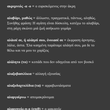
ακριμνιός -α -ο =
 ο ευρισκόμενος στην άκρη
αλαβάρι, μαθώς =
 άλλωστε, πραγματικά, πάντως, αληθώς. 
Συνήθης φράση: Η αγάπη είναι δύσκολη, κατέχω το αλαβάρι, 
στη ράχη σκώνει μιά ζωή ασήκωτο γομάρι
αλάισέ σε, ή αλάησί σου, ένοιασέ σε =
 έκφραση άρνησης, 
λάλιε, άστα. Έλα καημένη παράταμε αλάησί σου, μα δε το 
θέλω και να μου το χαρίζεις
αλάλητο (το) =
 κοπάδι που δεν οδηγείται από τον βοσκό
αλαξοβασιλίκια
 = αλλαγή εξουσίας
αλαξοδαχτυλίδια (τα) =
 αρραβωνιάσματα
αλαργαίρνω =
 απομακρύνομαι
αλαργηνός-η-ο (επιθ) =
 ο μακρινός