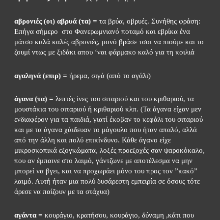
αβρονιές (οι) αβρυά (τα) =
 τα βρύα, οβρυές. Συνήθης φράση: 
Επήγα σήμερο  στο Φανερωμνιανό ποταμό και εβρίκα ένα 
μάτσο καλά καλές αβρονιές, μονό βράσε τσοι να πιούμε και το 
ζουμί ντως με ξιδάκι απου ‘ναι φάρμακο καλό για τη κοιλιά
αγαληνά (επιρ) =
 ήρεμα, σιγά (από το αγάλι)
άγανα (τα) =
 λεπτές ίνες του σιταριού και του κριθαριού, τα 
μουστάκια του σιταριού ή κριθαριού κλπ. (Τα άγανα είχαν μεν 
ενδιαφέρον για τα παιδιά, γιατί έκοβαν το κεφάλι του σιταριού 
και με τα άγανα χάιδευαν το μάγουλο που ήταν απαλό, αλλά 
από την άλλη και πολύ επικίνδυνο. Κάθε άγανο είχε 
μικροσκοπικά εξογκώματα, λοξές προεξοχές σαν ψαροκόκαλο, 
που αν έμπαινε στο λαιμό, γάντζωνε με αποτέλεσμα να μην 
μπορεί να βγει, και να προχωράει μόνο του προς τον ”κακό”  
λαιμό. Αυτή ήταν μια πολύ δυσάρεστη εμπειρία σε όσους τότε 
άρεσε να παίζουν με τα στάχυα)
αγάντα =
 κουράγιο, κρατήσου, κουράγιο, δύναμη ,κάτι που 