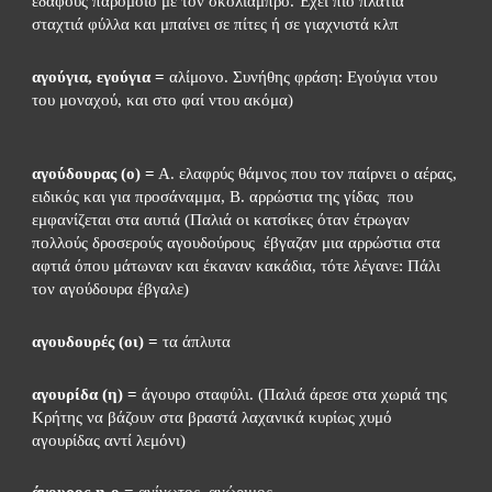
εδάφους παρόμοιο με τον σκολιάμπρο. Έχει πιο πλατιά 
σταχτιά φύλλα και μπαίνει σε πίτες ή σε γιαχνιστά κλπ
αγούγια, εγούγια =
 αλίμονο. Συνήθης φράση: Εγούγια ντου 
του μοναχού, και στο φαί ντου ακόμα)
αγούδουρας (ο) =
 Α. ελαφρύς θάμνος που τον παίρνει ο αέρας, 
ειδικός και για προσάναμμα, Β. αρρώστια της γίδας  που 
εμφανίζεται στα αυτιά (Παλιά οι κατσίκες όταν έτρωγαν 
πολλούς δροσερούς αγουδούρους  έβγαζαν μια αρρώστια στα 
αφτιά όπου μάτωναν και έκαναν κακάδια, τότε λέγανε: Πάλι 
τον αγούδουρα έβγαλε)
αγουδουρές (οι) =
 τα άπλυτα
αγουρίδα (η) =
 άγουρο σταφύλι. (Παλιά άρεσε στα χωριά της 
Κρήτης να βάζουν στα βραστά λαχανικά κυρίως χυμό 
αγουρίδας αντί λεμόνι)
άγουρος-η-ο =
 αγίνωτος, ανώριμος