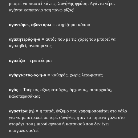
μπορεί να πιαστεί κάνεις. Συνήθης φράση: Αγάντα γέρο, 
αγάντα καπετάνιο τση πάνω ρίζας!
αγαντάρω, αβαντάρω =
 στηρίζομαι κάπου
αγαπητερός-η-ο =
 αυτός που με τις χάρες του μπορεί να 
αγαπηθεί, αγαπημένος
αγαπίζω =
 ερωτεύομαι
αγάργιωτος-ος-η-ο =
 καθαρός, χωρίς λερωματιές
αγάς =
 Τούρκος αξιωματούχος, άρχοντας, αυταρχικός, 
καλοπερασάκιας
αγαστέρα (η) =
 η πυτιά, ένζυμο που χρησιμοποιείται στο γάλα 
για να μετατραπεί σε τυρί, συνήθως ήταν το πημένο γάλα στο 
στομάχι  του μικρού αρνιού ή κατσικιού που δεν έχει 
απογαλακτιστεί