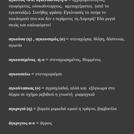
νεοφόρετος, ολοκαίνουργιος,  αμεταχείριστος  (από το 
εγκαινιάζω). Συνήθης φράση: Εγκίνιασές το πούρι το 
ποκάσμισό σου και δεν ε περίμενες τη Λαμπρή! Εδα μεγιά 
σκιάς και καλοφόρετο!
αγκούσα (η) , αγκουσεμός (o) =
 στεναχώρια, θλίψη, δύσπνοια, 
αγωνία
αγκουσεμένος -η-ο =
 στεναχωρημένος, θλιμμένος
αγκουσεύω =
 στεναχωριέμαι
αγκούτασκας (ο) = 
αγριαχλαδιά, αλλά και  εξόγκωμα στο 
δέρμα σε σχήμα ρεβιθιού η γνωστή  μυρμηγκιά
αγκριγιά (η) =
 βαρεία μυρωδιά κριού η τράγου, βαρβατίλα
άγκριγιος-α-ο =
 άγριος