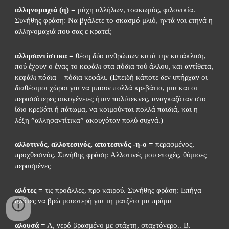
αλληνομαχιά (η) =
 μάχη αλλήλων, τσακωμός, φιλονικία. 
Συνήθης φράση: Να βγάλετε το σκασμό μλιό, ηντά ναι ετηνά η 
αλληνομαχιά που σας ε κρατεί;
αλλησαντίστικα =
 θέση δύο ανθρώπων κατά την κατάκλιση, 
πού έχουν ο ένας το κεφάλι στα πόδια τού άλλου, και αντίθετα, 
κεφάλι πόδια – πόδια κεφάλι. (Επειδή κάποτε δεν υπήρχαν οι 
διαθέσιμοι χώροι για να μπουν πολλά κρεβάτια, μια και οι 
περισσότερες οικογένειες ήταν πολύτεκνες, αναγκαζόταν στο 
ίδιο κρεβάτι ή πάτωμα, να κοιμούνται πολλά παιδιά, και η 
λέξη ”αλλησαντίτικα” ακουγόταν πολύ συχνά.)
αλλοτινός, αλλοτεσινός, αποτεσινός -η-ο = 
περασμένος, 
προχθεσινός. Συνήθης φράση: Αλλοτινές μου εποχές, θύμισες 
περασμένες
αλότες =
 τις προάλλες, προ καιρού. Συνήθης φράση: Επήγα 
αλότες να βρώ μουστερή για τη ματζέτα μα πράμα
αλουσά =
 Α, νερό βρασμένο με στάχτη, σταχτόνερο.. Β. 