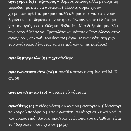
αγιόγυρος (ο) η αζόγυρος =
 θάμνος απαλός αλλά με άσχημη 
μυρωδιά  με κίτρινα ανθάκια. ( Πολλές φορές έχουν  
χρησιμοποιηθεί τα μακριά απαλά κλαριά του  για να γίνουν 
λιγοδέτες στα δεμάτια των σιτηρών. Έχουν γραφτεί διάφορα  
για τον αγιόγυρο, καθώς και δοξασίες. Μια δοξασία  μας λέει 
πως όταν ήθελαν να  ”μεταδέσουν” κάποιον ”τον έδεναν στον 
αγιόγυρο”, δηλαδή, του έκαναν μάγια, έδεναν κάτι στη ρίζα 
του αγιόγυρου λέγοντας τα σχετικά λόγια της κατάρας)
αγιοδημητρούλα (η) =
 χρυσάνθεμο
αγιοκωνσταντινάτο (το) =
 σπαθί κατασκευασμένο επί Μ. Κ 
ων/ου
αγιοκωνστάντιο (το) =
 βυζαντινό νόμισμα
αγκαθίτης (ο) =
 είδος νόστιμου άγριου μανιταριού. ( Μανιτάρι 
του αγρού παρόμοιο με τον γλιτσίτη, αλλά όχι σε λευκό χρώμα 
και γυαλιστερό. Χαρακτηριστικό γνώρισμα του αγλαθίτη, είναι 
το ”δαχτυλίδι” που έχει στη ρίζα)