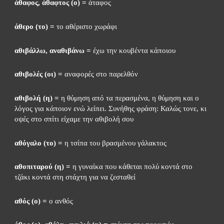
άθαφος, άθαφτος (ο) =
 άταφος
άθερο (το) =
 το αθέριστο χωράφι
αθιβάλλω, αναθιβάνω =
 έχω την κουβέντα κάποιου
αθιβολές (οι) =
 αναφορές στο παρελθόν
αθιβολή (η) =
 η θύμηση από τα περασμένα, η θύμηση και ο 
λόγος για κάποιον ενώ λείπει. Συνήθης φράση: Καλώς τονε, κι 
οψές στο σπίτι είχαμε την αθιβολή σου
αθόγαλο (το) =
 η τσίπα του βρασμένου γάλακτος
αθοπιταρού (η) =
 η γυναίκα που κάθεται πολύ κοντά στο 
τζάκι κοντά στη στάχτη για να ζεσταθεί
αθός (ο) =
 ο ανθός