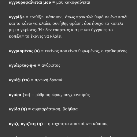
αγγουροφαίνεται μου =
 μου κακοφαίνεται
αγγρίζω = 
ερεθίζω  κάποιον,  όπως προκαλώ θυμό σε ένα παιδί 
και το κάνω να κλαίει, συνήθης φράση: άσε ήσυχο το κοπέλι 
μη το γκρίσεις. Ή : δεν επαρέτας ισα με και ήγγρισες το 
κοπέλι= το έκανες να κλαίει
αγγρισμένος (ο) =
 εκείνος που είναι θυμωμένος, ο ερεθισμένος
αγιάερτος-η-ο =
 αγύριστος
αγιάζι (το) =
 πρωινή δροσιά
αγιάρι (το) =
 ρύθμιση ώρας, συγχρονισμός
αγίδα (η) =
 συμπαράσταση, βοήθεια
αγίζι, αγιζότη (η) =
 η ταχύτητα που παίρνει κάποιος