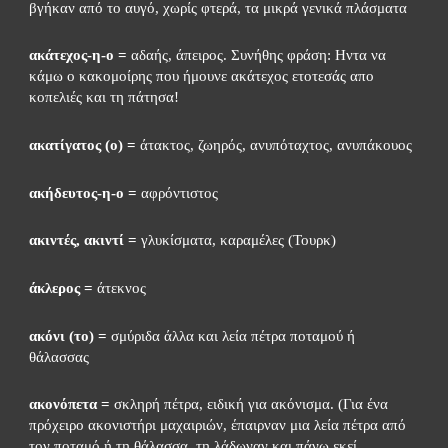
βγήκαν από το αυγό, χωρίς φτερά, τα μικρά γενικά πλάσματα
ακάτεχος-η-ο =
 αδαής, άπειρος. Συνήθης φράση: Ηντα να 
κάμω ο κακομοίρης που ήμουνε ακάτεχος ετοτεσάς απο 
κοπελιές και τη πάτησα!
ακατίγατος (ο) =
 άτακτος, ζωηρός, ανυπόταχτος, ανυπάκουος
ακήδευτος-η-ο =
 αφρόντιστος
ακιντές, ακιντί =
 γλυκίσματα, καραμέλες (Τουρκ)
άκλερος =
 άτεκνος
ακόνι (το) =
 σμύριδα άλλα και λεία πέτρα ποταμού ή 
θάλασσας
ακονόπετα = 
σκληρή πέτρα, ειδική για ακόνισμα. (Για ένα 
πρόχειρο ακονιστήρι μαχαιριών, έπαιρναν μια λεία πέτρα από 
τον ποταμό ή τη θάλασσα, τη λάδωναν και πάνω εκεί 