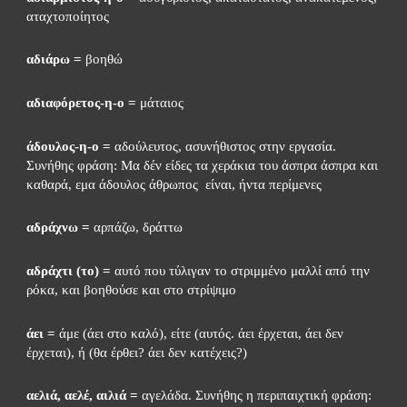
αταχτοποίητος
αδιάρω =
 βοηθώ
αδιαφόρετος-η-ο =
 μάταιος
άδουλος-η-ο =
 αδούλευτος, ασυνήθιστος στην εργασία. 
Συνήθης φράση: Μα δέν είδες τα χεράκια του άσπρα άσπρα και 
καθαρά, εμα άδουλος άθρωπος  είναι, ήντα περίμενες
αδράχνω =
 αρπάζω, δράττω
αδράχτι (το) =
 αυτό που τύλιγαν το στριμμένο μαλλί από την 
ρόκα, και βοηθούσε και στο στρίψιμο
άει =
 άμε (άει στο καλό), είτε (αυτός. άει έρχεται, άει δεν 
έρχεται), ή (θα έρθει? άει δεν κατέχεις?)
αελιά, αελέ, αιλιά =
 αγελάδα. Συνήθης η περιπαιχτική φράση: 