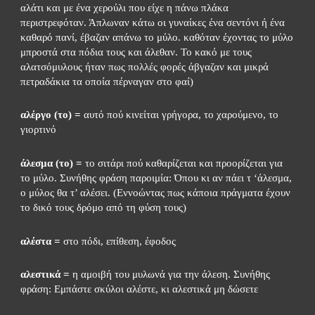
αλάτι και με ένα χερούλι που είχε η πάνω πλάκα 
περιστρεφόταν. Άπλωναν κάτω οι γυναίκες ένα σεντόνι ή ένα 
καθαρό πανί, έβαζαν απάνω το μύλο. καθόταν έχοντας το μύλο 
μπροστά στα πόδια τους και άλεθαν. Το κακό με τους 
αλατσόμυλους ήταν πως πολλές φορές άβγαζαν και μικρά 
πετραδάκια τα οποία πέρναγαν στο φαί)
αλέργο (το) =
 αυτό πού κινείται γρήγορα, το χαρούμενο, το 
γιορτινό
άλεσμα (το) =
 το σιτάρι πού καθαρίζεται και προορίζεται για 
το μύλο. Συνήθης φράση παροιμία: Όπου κι αν πάει τ ‘άλεσμα, 
ο μύλος θα τ’ αλέσει. (Εννοώντας πως κάποια πράγματα έχουν 
το δικό τους δρόμο από τη φύση τους)
αλέστα =
 στο πόδι, επίθεση, έφοδος
αλεστικά =
 η αμοιβή του μυλωνά για την άλεση. Συνήθης 
φράση: Εμπάστε σκύλοι αλέστε, κι αλεστικά μη δώσετε