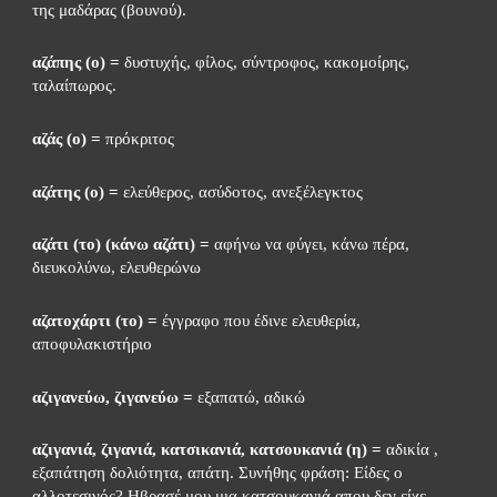
της μαδάρας (βουνού).
αζάπης (ο) =
 δυστυχής, φίλος, σύντροφος, κακομοίρης, 
ταλαίπωρος.
αζάς (ο) =
 πρόκριτος
αζάτης (ο) =
 ελεύθερος, ασύδοτος, ανεξέλεγκτος
αζάτι (το) (κάνω αζάτι) = 
αφήνω να φύγει, κάνω πέρα, 
διευκολύνω, ελευθερώνω
αζατοχάρτι (το) =
 έγγραφο που έδινε ελευθερία, 
αποφυλακιστήριο
αζιγανεύω, ζιγανεύω =
 εξαπατώ, αδικώ
αζιγανιά, ζιγανιά, κατσικανιά, κατσουκανιά (η) =
 αδικία , 
εξαπάτηση δολιότητα, απάτη. Συνήθης φράση: Είδες ο 
αλλοτεσινός? Ηβρασέ μου μια κατσουκανιά απου δεν είχε 