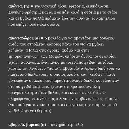
αβάντα, (η) = 
εναλλακτική λύση, εφεδρεία, διευκόλυνση. 
Συνήθης φράση: Ε και άμα δε πάει καλά η σοδειά με το στάρι 
και δε βγάλω πολλά πράματα έχω την αβάντα  του αμπελιού 
που επήγε πολύ καλά οφέτος
αβανταδώρος (ο) = 
ο βαλτός για να αβαντάρει μια δουλειά,  
αυτός που στηρίζεται κάποιος πάνω του για να βγάλει 
χρήματα. (Παλιά στις αγορές, ακόμα και στην 
εμποροπανήγυρη  των Μοιρών, υπήρχαν άνθρωποι οι οποίοι 
είχαν,  παράνομα, ένα πάγκο με τυχερά παιγνίδια, με ζάρια, 
χαρτιά, τον λεγόμενο ”παπά”. Εβαζανάν άνθρωπο δικό τους να 
παίζει από δίπλα τους,  ο οποίος ολοένα και ”κέρδιζε”! Έτσι 
ξεγελιώταν οι άλλοι που παραστεκούλιζαν δίπλα, και έμπαιναν 
στο παιγνίδι! Εκεί μετά έχαναν ότι κρατούσαν.  Στη 
πραγματικότητα ήταν βαλτός και έκανε πως κέρδιζε. Ο 
πληρωμένος  δε άνθρωπος ο λεγόμενος αβανταδώρος, έπαιρνε 
ένα ποσό για τον κόπο του και έφευγε έως την επόμενη φορά 
να δελεάσει νέα θύματα)
αβαρεσά, βαρεσά (η) =
 οκνηρία, τεμπελιό