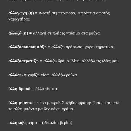
αλλαγωγή (η) =
 σωστή συμπεριφορά, ευπρέπεια σωστός 
χαραχτήρας
αλλαξά (η) =
 αλλαγή σε πλήρες ντύσιμο στα ρούχα
αλλαξοσουσουμιάζω =
 αλλάζω πρόσωπο, χαρακτηριστικά
αλλαξοστρατίζω =
 αλλάζω δρόμο. Μτφ. αλλάζω τις ιδέες μου
αλλάσω =
 γυρίζω πίσω, αλλάζω ρούχα
άλλη δροσά =
 άλλο τίποτα
άλλη μπάντα =
 πέρα μακριά. Συνήθης φράση: Πιάσε και πέτα 
το άλλη μπάντα μα δεν κάνει πράμα
αλληκυβερνήσι =
 (ιδέ αλίσι βερίσι)