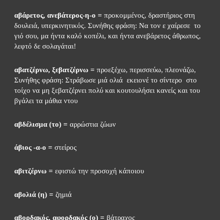
αβάρετος, ανεβάτερος-η-ο =
 προκομμένος, δραστήριος στη  
δουλειά, υπερκινητικός. Συνήθης φράση: Να τον ε χαίρεσε  το 
γιό σου, μα ήντα καλό κοπέλι, και ήντα ανεβάρετος άθρωπος, 
λεφτό δε σολαγάται!
αβατζέρνω, ξεβατζέρνω =
 προεξέχω, περισσεύω, πλεονάζω, 
Συνήθης φράση: Στράβωσε μιά ολιά  εκειονέ το σίντερο  στο 
τοίχο να μη ξεβατζέρνει πολύ και κουτουλήσει κανείς και του 
βγάλει τα μάθια ντου
αβδέλισμα (το) =
 αρρώστια ζώων
άβιος -α-ο =
 στείρος
αβιτζέρνω =
 εφιστώ την προσοχή κάποιου
αβολιά (η) =
 ζημιά
αβορδακός, αφορδακός (ο) =
 βάτραχος