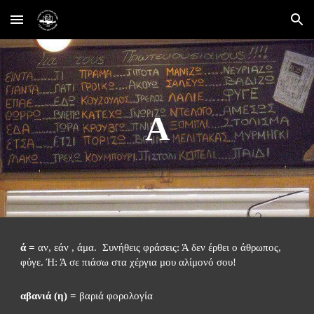
Skip to main content
Skip to navigation
Α
ά =
 αν, εάν , άμα.  Συνήθεις φράσεις: Ά δεν έρθει ο άθρωπος,  
φύγε. Ή: Ά σε πιάσω στα χέργια μου αλίμονό σου!
αβανιά (η) =
 βαριά φορολογία