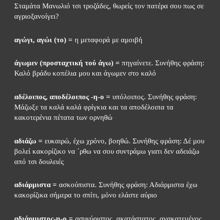
Σταμάτα Μανωλιό τσι τροζάδες, θωρείς τον πατέρα σου πως σε 
αγριοξανοίγει?
αγώγι, αγώι (το) =
 η μεταφορά με αμοιβή
άγωμεν (προσταχτική τού άγω) =
 πηγαίνετε. Συνήθης φράση: 
Καλό βράδυ κοπέλια μου και άγωμεν στο καλό
αδέλοιπος, αποδέλοιπος -η-ο =
 υπόλοιπος. Συνήθης φράση: 
Μάζωξε τα καλά καλά φρίγκια και τα αποδέλοιπα τα 
κακοτερένια πέτατα των ορνηθώ
αδιάζω =
 ευκαιρώ, έχω χρόνο, βοηθώ. Συνήθης φράση: Δέ μου 
βολεί κακορίζικο να ΄ρθω να σου συντράμω γιατι δεν αδειάζω 
από τσι δουλειές
αδιάρμιστα =
 ασκούπιστα. Συνήθης φράση: Αδιάρμιστα έχω 
κακορίζικα σήμερα το σπίτι, μόνο ελάστε αύριο
αδιάρμιστος-η-ο =
 ασυγύριστος, ακατάστατος, ανακατεμένος, 