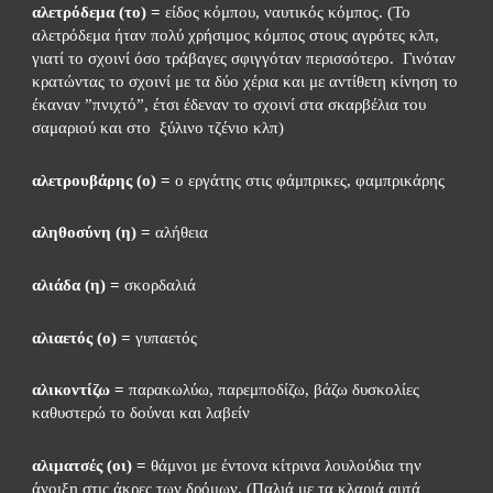
αλετρόδεμα (το) =
 είδος κόμπου, ναυτικός κόμπος. (Το 
αλετρόδεμα ήταν πολύ χρήσιμος κόμπος στους αγρότες κλπ, 
γιατί το σχοινί όσο τράβαγες σφιγγόταν περισσότερο.  Γινόταν  
κρατώντας το σχοινί με τα δύο χέρια και με αντίθετη κίνηση το 
έκαναν ”πνιχτό”, έτσι έδεναν το σχοινί στα σκαρβέλια του 
σαμαριού και στο  ξύλινο τζένιο κλπ)
αλετρουβάρης (ο) =
 ο εργάτης στις φάμπρικες, φαμπρικάρης
αληθοσύνη (η) =
 αλήθεια
αλιάδα (η) =
 σκορδαλιά
αλιαετός (ο) =
 γυπαετός
αλικοντίζω =
 παρακωλύω, παρεμποδίζω, βάζω δυσκολίες 
καθυστερώ το δούναι και λαβείν
αλιματσές (οι) =
 θάμνοι με έντονα κίτρινα λουλούδια την 
άνοιξη στις άκρες των δρόμων. (Παλιά με τα κλαριά αυτά 