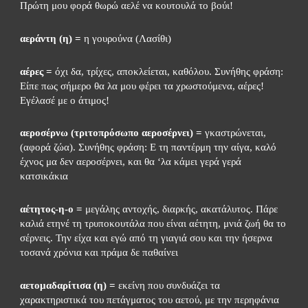
Πρώτη μου φορά θωρώ αελέ να κουτουλά το βούι!
αεράντη (η) =
 η γουρούνα (Λασίθι)
αέρες =
 όχι δα, τρίχες, αποκλείεται, καθόλου. Συνήθης φράση: 
Είπε πως σήμερο θα λα μου φέρει τα χρωστούμενα, αέρες! 
Εγέλασέ με ο άτιμος!
αεροσέρνω (τριτοπρόσωπο αεροσέρνει) =
 γκαστρώνεται, 
(αφορά ζώα). Συνήθης φράση: Ε τη παντέρμη την αίγα, καλό 
έχνος μα δεν αεροσέρνει, και θα ‘λα κάμει γερά γερά 
κατσικάκια
αέτητος-η-ο =
 μεγάλης αντοχής, διαρκής, ακατάλυτος. Πάρε  
καλιά ετηνέ τη τρυποκουτάλα που είναι αέτητη, μνιά ζωή θα το 
σέρνεις. Την είχα και εγώ από τη γιαγιά σου και την ήσερνα 
τοσανά χρόνια και πράμα δε παθαίνει
αετομαδαρίτισα (η) =
 εκείνη που συνδυάζει τα 
χαρακτηριστικά του πετάγματος του αετού, με την περηφάνια 