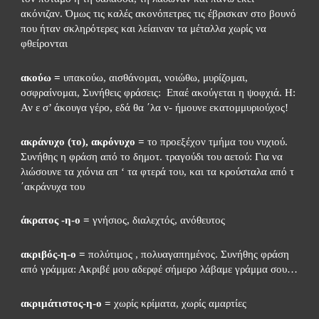
ακόνιζαν. Όμως τις καλές ακονόπετρες τις έβρισκαν στο βουνό 
που ήταν σκληρότερες και λείαιναν τα μέταλλα χωρίς να 
φθείρονται
ακούω =
 υπακούω, αισθάνομαι, νοιώθω, μυρίζομαι, 
οσφραίνομαι, Συνήθεις φράσεις:  Επαέ ακούγεται η ψοφχιά. Η: 
Αν ε σ’ άκουγα γέρο, εδά θα ΄λα ν- ήμουνε εκατομμυριούχος!
ακράνυχο (το), ακρόνυχο = 
το προεξέχον τμήμα του νυχιού. 
Συνήθης η φράση από το δημοτ. τραγούδι του αετού: Για να 
λιώσουνε τα χιόνια απ ‘ τα φτερά του, και τα κρούσταλα από τ 
΄ακράνυχα του
άκρατος -η-ο =
 γνήσιος, διαλεχτός, ανόθευτος
ακριβός-η-ο =
 πολύτιμος , πολυαγαπημένος. Συνήθης φράση 
από γράμμα: Ακριβέ μου αδερφέ σήμερο λάβαμε γράμμα σου…
ακριμάτιστος-η-ο =
 χωρίς κρίματα, χωρίς αμαρτίες