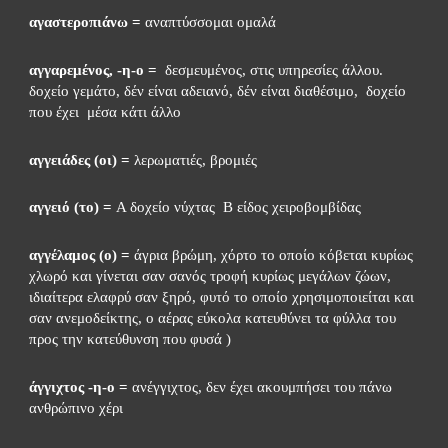
αγαστεροπιάνω =
 αναπτύσσομαι ομαλά
αγγαρεμένος, -η-ο = 
 δεσμευμένος, στις υπηρεσίες άλλου. 
δοχείο γεμάτο, δέν είναι αδειανό, δέν είναι διαθέσιμο,  δοχείο  
που έχει  μέσα κάτι άλλο
αγγειάδες (οι) =
 λερωματιές, βρομιές
αγγειό (το) = 
A δοχείο νύχτας  Β είδος χειροβομβίδας
αγγέλαμος (ο) =
 άγρια βρώμη, χόρτο το οποίο κόβεται κυρίως 
χλωρό και γίνεται σαν σανός τροφή κυρίως μεγάλων ζώων, 
ιδιαίτερα ελαφρύ σαν ξηρό, φυτό το οποίο χρησιμοποιείται και 
σαν ανεμοδείκτης, ο αέρας εύκολα κατευθύνει τα φύλλα του 
προς την κατεύθυνση που φυσά )
άγγιχτος -η-ο =
 ανέγγιχτος, δεν έχει ακουμπήσει του πάνω 
ανθρώπινο χέρι