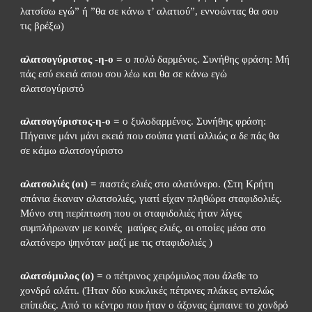
λατσίσω εγώ” ή ”θα σε κάνω τ’ αλατιού”, εννοώντας θα σου 
τις βρέξω)
αλατσογύριστος -η-ο =
 ο πολύ δαρμένος. Συνήθης φράση: Μή 
πάς εσύ εκειά απου σου λέω και θα σε κάνω εγώ 
αλατσογύριστό
αλατσογύριστος-η-ο =
 ο ξυλοδαρμένος. Συνήθης φράση: 
Πήγαινε μάνι μάνι εκειά που σούπα γιατί αλλιώς α δε πάς θα 
σε κάμω αλατσογύριστο
αλατσολιές (οι) =
 παστές ελιές στο αλατόνερο. (Στη Κρήτη 
σπάνια έκαναν αλατσολιές, γιατί είχαν πληθώρα σταφιδολιές. 
Μόνο στη περίπτωση που οι σταφιδολιές ήταν λίγες 
συμπλήρωναν με κοινές  μαύρες ελιές, οι οποίες μέσα στο 
αλατόνερο ψηνόταν μαζί με τις σταφιδολιές )
αλατσόμυλος (ο) =
 ο πέτρινος χειρόμυλος που άλεθε το 
χονδρό αλάτι. (Ήταν δύο κυκλικές πέτρινες πλάκες εντελώς 
επίπεδες. Από το κέντρο που ήταν ο άξονας έμπαινε το χονδρό 