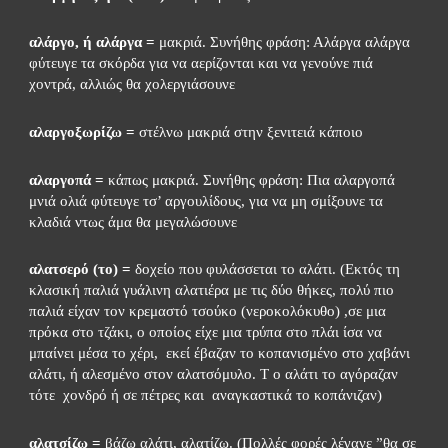
αλάργο, ή αλάργα =
 μακριά. Συνήθης φράση: Αλάργα αλάργα 
φύτευγε τα σκόρδα για να αερίζονται και να γενούνε πιά 
χοντρά, αλλιώς θα χολεργιάσουνε
αλαργοξωρίζω =
 στέλνω μακριά στην ξενιτειά κάποιο
αλαργοπά =
 κάπως μακριά. Συνήθης φράση: Πια αλαργοπά 
μνιά ολιά φύτευγε τσ’ αργουλίδους, για να μη σμίξουνε τα 
κλαδιά ντως άμα θα μεγαλώσουνε
αλατσερό (το) =
 δοχείο που φυλάσσεται το αλάτι. (Εκτός τη 
κλασική παλιά γυάλινη αλατιέρα με τις δύο θήκες, πολύ πιο 
παλιά είχαν τον κρεμαστό τσούκο (νεροκολόκυθο) ,σε μια 
πρόκα στο τζάκι, ο οποίος είχε μια τρύπα στο πλάι ίσα να 
μπαίνει μέσα το χέρι,  εκεί έβαζαν το κοπανισμένο στο χαβάνι 
αλάτι, ή αλεσμένο στον αλατσόμυλο. Τ ο αλάτι το αγόραζαν  
τότε  χονδρό ή σε πέτρες και  αναγκαστικά το κοπάνιζαν)
αλατσίζω =
 βάζω αλάτι, αλατίζω. (Πολλές φορές λέγανε ”θα σε 