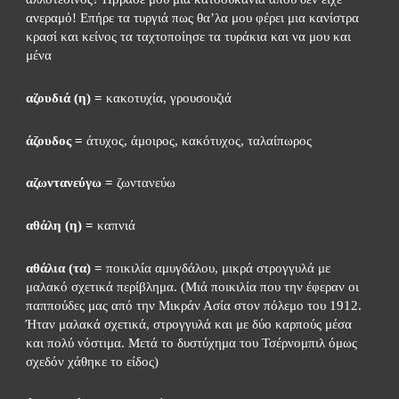
ανεραμό! Επήρε τα τυργιά πως θα’λα μου φέρει μια κανίστρα 
κρασί και κείνος τα ταχτοποίησε τα τυράκια και να μου και 
μένα
αζουδιά (η) =
 κακοτυχία, γρουσουζιά
άζουδος =
 άτυχος, άμοιρος, κακότυχος, ταλαίπωρος
αζωντανεύγω =
 ζωντανεύω
αθάλη (η) =
 καπνιά
αθάλια (τα) =
 ποικιλία αμυγδάλου, μικρά στρογγυλά με 
μαλακό σχετικά περίβλημα. (Μιά ποικιλία που την έφεραν οι 
παππούδες μας από την Μικράν Ασία στον πόλεμο του 1912. 
Ήταν μαλακά σχετικά, στρογγυλά και με δύο καρπούς μέσα 
και πολύ νόστιμα. Μετά το δυστύχημα του Τσέρνομπιλ όμως 
σχεδόν χάθηκε το είδος)