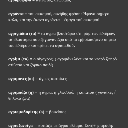
αγράντα = 
του σκασμού, συνήθης φράση: Ήφαγα σήμερο 
καλά, και την έκανα αγράντα = έφαγα τού σκασμού
αγριγιάδια (τα)
 = τα άγρια βλαστάρια στη ρίζα των δένδρων, 
τα βλαστάρια που έβγαιναν έξω από το εμβολιασμένο σημείο 
του δένδρου και πρέπει να αφαιρεθούν
αγρίμι (το) =
 ο αίγαγρος, ( αγριμάκι λένε και το νεαρό ζωηρό 
ατίθασο και ζόρικο παιδί)
αγριμόνες (οι) =
 άγριες κατσίκες
αγριμπάζα (η) =
 η άγρια, η γλωσσού, η καπάτσα ( γυναίκες ή 
θηλυκά ζώα)
αγριομαδαρίτης (ο) =
 βουνίσιος
αγριοξανοίγω =
 κοιτάζω με άγριο βλέμμα. Συνήθης φράση: 