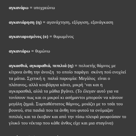
αγκανάρω =
 υποχρεώνω
αγκανιάρηση (η) =
 αγανάχτηση, εξόργιση, εξανάγκαση
αγκανιαρισμένος (ο) =
 θυμωμένος
αγκανιάρω =
 θυμώνω
αγκασθιά, αγκαραθιά, πιπιλιά (η) =
 πολυετής θάμνος με 
κίτρινα άνθη την άνοιξη  το οποίο παράγει  σκόνη πού ενοχλεί 
τα μάτια. Σχετική η  παλιά παροιμία: Μεγάλος  είναι ο 
πλάτανος, αλλά κουβάργια κάνει, μικρή ‘ναι και η 
αγκαρασθιά, αλλά τα μάθια βγάνει. (Το έλεγαν αυτό για να 
τονίσουν πως και οι μικροί κι ασήμαντοι μπορούν να κάνουν 
μεγάλη ζημιά. Συμπαθέστατος θάμνος, μοιάζει με το τσάι του 
βουνού, στα παιδιά που τα άνθη του φυτού τα ονόμαζαν 
πιπιλιές και τα έκοβαν και από την πίσω πλευρά ρουφούσαν το 
γλυκό του νέκταρ που κάθε άνθος είχε και μια σταγόνα)