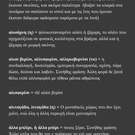
έκαναν σκούπες, και ακόμα παλιότερα  έβαζαν τα κλαριά στα 
ποτάμια να σαπίσουν οι ιστοί και με τις ίνες που έμεναν 
έκαναν διάφορα υφάσματα παρόμοια με τα λινά)
αλισάχνη (η) =
 ψιλοκοπανισμένο αλάτι ή ζάχαρη, το αλάτι που 
σχηματίζεται σε φυσικές κοιλότητες στα βράχια, αλλά και η 
ζάχαρη σε μορφή σκόνης
αλισι βερίσι, αλλισφερίσι, αλληκυβερνίσι (το) =
 η 
συνδιαλλαγή, δοσοληψία, εμπορική συνεργασία, σχέση, πάρε 
δώσε, δούναι και λαβείν. Συνήθης φράση: Άλλη φορά δε ξανά 
θέλω ετσά αλλισφερίσι με τέθεια ράτσα αθρώπους
αλισφερίσι =
 ιδέ αλίσι βερίσι
αλιταγάδα, λιταγάδα (η) =
 Ο μοναδικός χώρος που δεν έχει 
χιόνι, ενώ όλη η άλλη περιοχή είναι χιονισμένη
άλλα μπλίρι, ή άλλα μπίρι =
 ποιος ξέρει. Συνήθης φράση: 
Άλλα μπίρι που θα τον ε παίψουνε το γιό μας φαντάρο