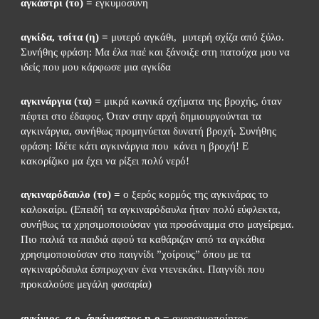
αγκάστρι (το) =
 εγκυμοσύνη
αγκίδα, τσίτα (η) = 
μυτερό αγκάθι,  μυτερή σχίζα από ξύλο. 
Συνήθης φράση: Μα έλα παέ και ξάνοιξε στη πατούχα μου να 
ιδείς που μου κάρφωσε μια αγκίδα
αγκινάργια (τα) =
 μικρά κωνικά σχήματα της βροχής, όταν 
πέφτει στο έδαφος. Όταν στην αρχή δημιουργούνται τα 
αγκινάργια, συνήθως προμηνύεται δυνατή βροχή. Συνήθης 
φράση: Ιδέτε κάτι αγκινάργια που  κάνει η βροχή! Ε 
κακορίζικο μα έχει να ρίξει πολύ νερό!
αγκιναρόδαυλο (το) = 
ο ξερός κορμός της αγκινάρας το 
καλοκαίρι. (Επειδή τα αγκιναρόδαυλα ήταν πολύ εύφλεκτα, 
συνήθως τα χρησιμοποιούσαν για προσάναμμα στο μαγείρεμα. 
Πιο παλιά τα παιδιά αφού τα καθάριζαν από τα αγκάθια 
χρησιμοποιούσαν στο παιγνίδι ”χοίρους” όπου με τα 
αγκιναρόδαυλα έσπρωχναν ένα ντενεκάκι. Παιγνίδι που 
προκαλούσε μεγάλη φασαρία)
αγκίνιος -α-ο, άγκίνιαστος-η-ο =
 αχρησιμοποίητος, 