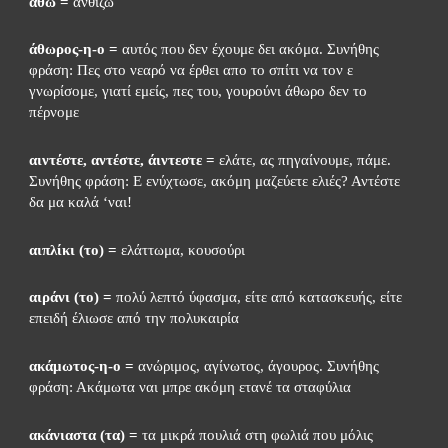
αθώ =
 ανθίζω
άθωρος-η-ο =
 αυτός που δεν έχουμε δει ακόμα. Συνήθης 
φράση: Πες στο νεαρό να έρθει απο το σπίτι να τον ε 
γνωρίσομε, γιατί εμείς, πες του, γουρούνι άθωρο δεν το 
πέρνομε
αιντέστε, αντέστε, άιντεστε =
 ελάτε, ας πηγαίνουμε, πάμε. 
Συνήθης φράση: Ε ενύχτωσε, ακόμη μαζεύετε ελιές? Αντέστε 
δα μα καλά ‘ναι!
αιπλίκι (το) =
 ελάττωμα, κουσούρι
αιράνι (το) =
 πολύ λεπτό ύφασμα, είτε από κατασκευής, είτε 
επειδή έλιωσε από την πολυκαιρία
ακάμωτος-η-ο =
 ανώριμος, αγίνωτος, άγουρος. Συνήθης 
φράση: Ακάμωτα ναι μπρε ακόμη ετανέ τα σταφύλια
ακάνιαστα (τα) =
 τα μικρά πουλιά στη φωλιά που μόλις 