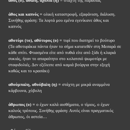
άθος (ο), αθάλη, αχυλιά (η) = 
στάχτη της παρασιάς
άθος και καπνός =
 ολική καταστροφή, εξαφάνιση, διάλυση. 
Συνήθης φράση: Τα λεφτά μου εμένα εγενίκανε άθος και 
καπνός
αθοτύρι (το), αθότυρος (ο) =
 τυρί που διατηρεί το βούτυρο 
(Τα αθοτυράκια πάντα ήταν το σήμα κατατεθέν στη Μεσαρά σε 
κάθε σπίτι. Φτιασμένα είτε από πυθιά είτε από ξύδι ή κλαριά 
συκιάς, ήταν το απαραίτητο στο κολατσιό ψωμοτύρι με 
σταφιδολιές. Δεν εξέλειπε από καμιά βούργια στην εξοχή 
καθώς και το κρασάκι)
αθούμπαλη, αθούβαλη (η) =
 στάχτη με μικρά αναμμένα 
κάρβουνα, χόβολη
άθρωπος (ο) =
 ο έχων καλά αισθήματα, ο τίμιος, ο έχων 
καλούς τρόπους. Συνήθης φράση: Αυτός είναι πραγματικός 
άθρωπος, όι αστεία…